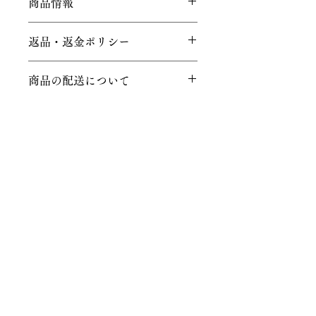
商品情報
商品の詳細を入力してください。サイ
返品・返金ポリシー
ズ、素材、取扱説明に加え、商品の特
徴やおすすめのポイントなどを説明し
返品・返金ポリシーを入力してくださ
ましょう。
商品の配送について
い。顧客が商品に満足しなかった場合
や、不備があった場合に行う手続きの
配送地域、料金、所要時間、梱包な
手順などを説明しましょう。内容を明
ど、商品の配送に関する情報を入力し
確にすることで顧客からの信頼を獲得
てください。配送情報を明確にするこ
し、安心して商品を購入していただけ
とで顧客からの信頼を獲得し、安心し
ます。
© 2026 Living Water Church
て商品を購入していただけます。
​〒212-0016 神奈川県川崎市幸区南幸町
１丁目５ TEL：044-511-1262
→アクセスマップ
お問合せ