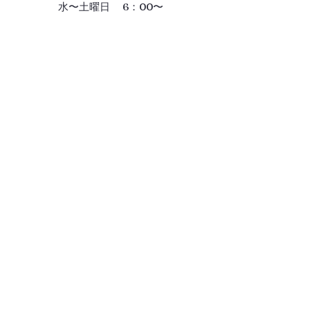
水〜土曜日 6：00〜
Gallery
ギャラリー