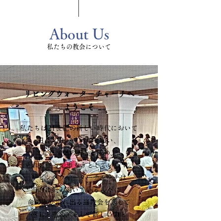
About Us
私たちの教会について
リビングウォーターチャーチへ
ようこそ
私たちは21世紀の新しい時代において
日本のリバイバルを願い、
ただ神様の御心を求め、
それに従って歩もうとしています。
リビングウォーターチャーチは
霊的に飢え渇いている人々に、
命の水が溢れ出る当教会を通して
癒しと慰め、そして新しい力と