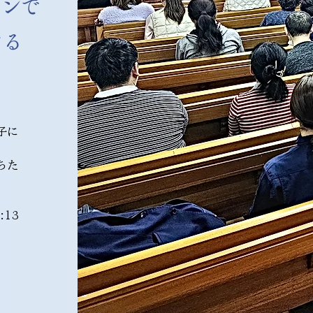
ョン
で
する
子に
ちた
:13