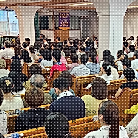
リビングウォーターチャーチへ
ようこそ
私たちは21世紀の新しい時代において日本のリバイバルを願い
ただ神様の御心を求め、それに従って歩もうとしています。
リビングウォーターチャーチは霊的に飢え渇いている人々に、
命の水が溢れ出る当教会を通して癒しと慰め、