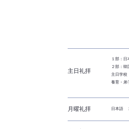
１部：日本
２部：韓国
主日礼拝
​主日学校
養育・弟子
月曜礼拝
日本語 1