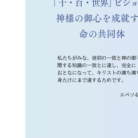
「
千・百・世界
」
ビジ
​神様の御心を成就
​命の共同体
私たちがみな、信仰の一致と神の御
関する知識の一致とに達し、完全に
おとなになって、キリストの満ち満
身たけにまで達するためです。
エペソ4