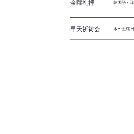
金曜礼拝
金曜礼拝
韓国語 / 
早天祈祷会
水〜土曜日