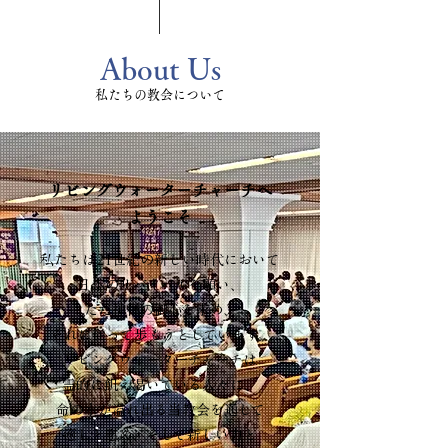
About Us
私たちの教会について
リビングウォーターチャーチへ
ようこそ
私たちは21世紀の新しい時代において
日本のリバイバルを願い、
ただ神様の御心を求め、
それに従って歩もうとしています。
リビングウォーターチャーチは
霊的に飢え渇いている人々に、
命の水が溢れ出る当教会を通して
癒しと慰め、そして新しい力と