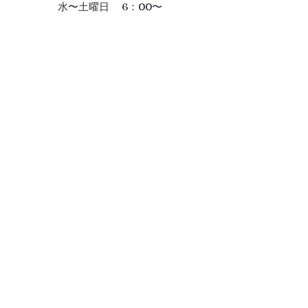
水〜土曜日 6：00〜
Gallery
ギャラリー