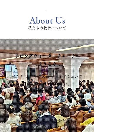
About Us
私たちの教会について
リビングウォーターチャーチへ
ようこそ
私たちは21世紀の新しい時代において
日本のリバイバルを願い、
ただ神様の御心を求め、
それに従って歩もうとしています。
リビングウォーターチャーチは
霊的に飢え渇いている人々に、
命の水が溢れ出る当教会を通して
癒しと慰め、そして新しい力と