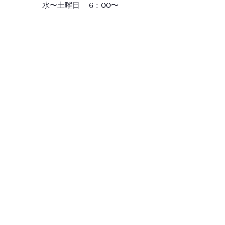
水〜土曜日 6：00〜
Gallery
ギャラリー