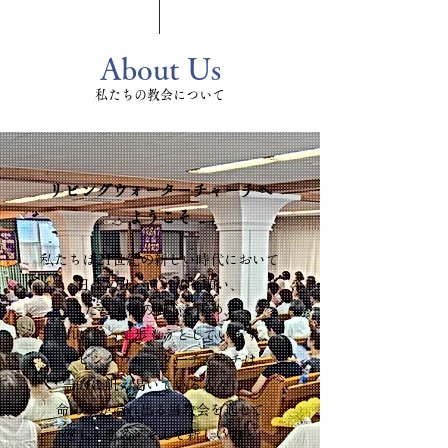
About Us
私たちの教会について
リビングウォーターチャーチへ
ようこそ
私たちは21世紀の新しい時代において
日本のリバイバルを願い、
ただ神様の御心を求め、
それに従って歩もうとしています。
リビングウォーターチャーチは
霊的に飢え渇いている人々に、
命の水が溢れ出る当教会を通して
癒しと慰め、そして新しい力と