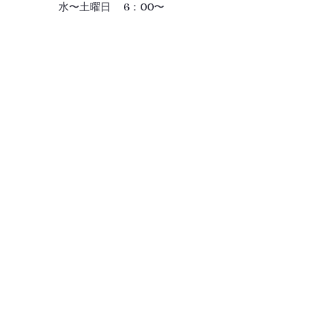
水〜土曜日 6：00〜
Gallery
ギャラリー