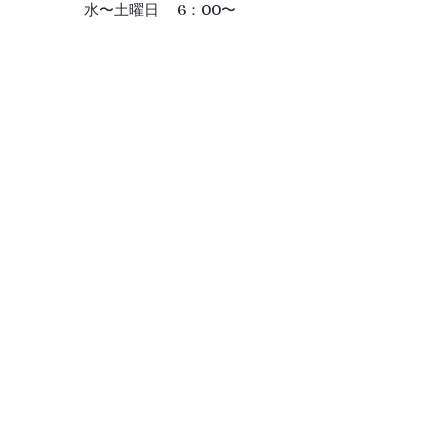
水〜土曜日 6：00〜
Gallery
ギャラリー