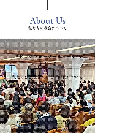
About Us
私たちの教会について
リビングウォーターチャーチへ
ようこそ
私たちは21世紀の新しい時代において
日本のリバイバルを願い、
ただ神様の御心を求め、
それに従って歩もうとしています。
リビングウォーターチャーチは
霊的に飢え渇いている人々に、
命の水が溢れ出る当教会を通して
癒しと慰め、そして新しい力と