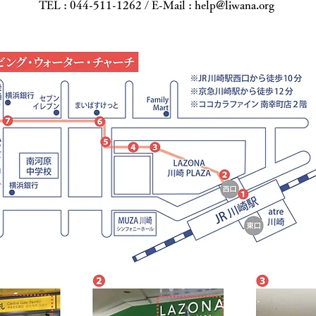
TEL : 044-511-1262 / E-Mail :
help@liwana.org